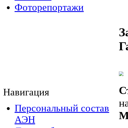
Фоторепортажи
З
Г
С
Навигация
н
Персональный состав
М
АЭН