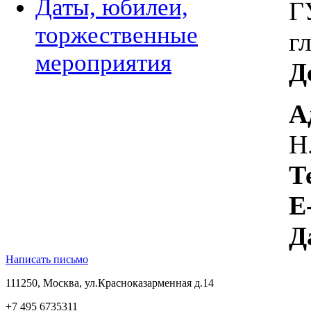
Даты, юбилеи,
Г
торжественные
г
мероприятия
Д
А
Н
Т
E
Д
Написать письмо
111250, Москва, ул.Красноказарменная д.14
+7 495 6735311