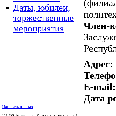
(филиа
Даты, юбилеи,
полите
торжественные
Член-к
мероприятия
Заслуж
Респуб
Адрес:
Телеф
E-mail:
Дата р
Написать письмо
111250, Москва, ул.Красноказарменная д.14