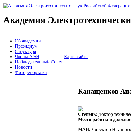
Академия Электротехнически
Об академии
Президиум
Структура
Члены АЭН
Карта сайта
Наблюдательный Совет
Новости
Фоторепортажи
Канащенков Ан
Степень:
Доктор техничес
Место работы и должнос
МАИ, Директор Научного