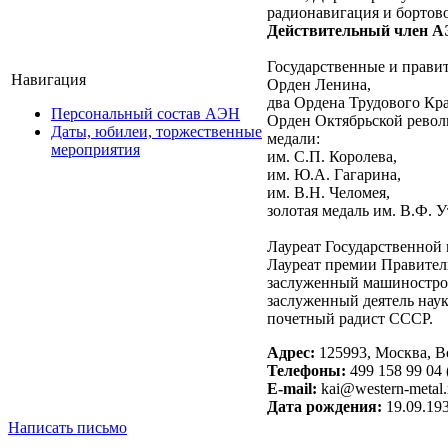
радионавигация и бортов
Действительный член А
Государственные и прави
Навигация
Орден Ленина,
два Ордена Трудового Кр
Персональный состав АЭН
Орден Октябрьской рево
Даты, юбилеи, торжественные
медали:
мероприятия
им. С.П. Королева,
им. Ю.А. Гагарина,
им. В.Н. Челомея,
золотая медаль им. В.Ф. У
Лауреат Государственной 
Лауреат премии Правитель
заслуженный машиностро
заслуженный деятель нау
почетный радист СССР.
Адрес:
125993, Москва, Во
Телефоны:
499 158 99 04
E-mail:
kai@western-metal.
Дата рождения:
19.09.19
Написать письмо