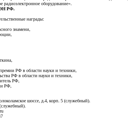
ое радиоэлектронное оборудование».
ЭН РФ.
тельственные награды:
асного знамени,
люции,
ткина,
премии РФ в области науки и техники,
ства РФ в области науки и техники,
итель РФ,
ки РФ,
локоламское шоссе, д.4, корп. 5 (служебный).
 (служебный).
ru
37