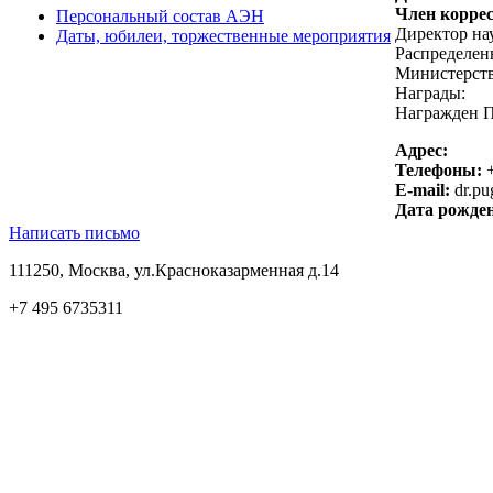
Член корре
Персональный состав АЭН
Директор на
Даты, юбилеи, торжественные мероприятия
Распределен
Министерств
Награды:
Награжден П
Адрес:
Телефоны:
+
E-mail:
dr.pu
Дата рожде
Написать письмо
111250, Москва, ул.Красноказарменная д.14
+7 495 6735311