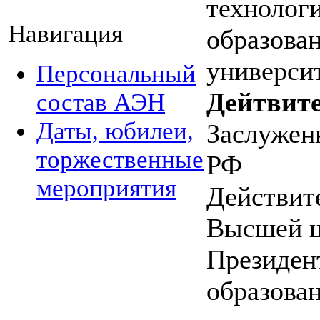
технолог
Навигация
образова
универси
Персональный
Дейтвит
состав АЭН
Даты, юбилеи,
Заслужен
торжественные
РФ
мероприятия
Действит
Высшей 
Президен
образова