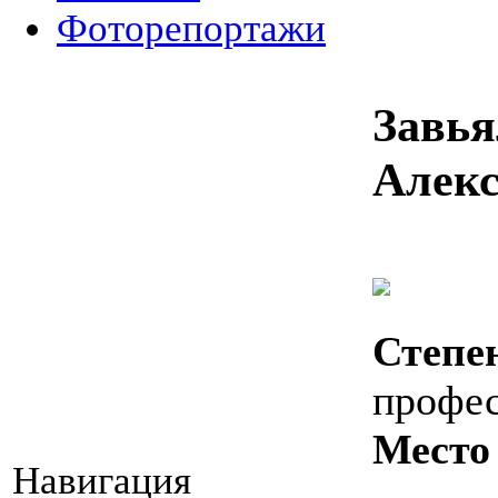
Фоторепортажи
Завь
Алек
Степе
профе
Место
Навигация